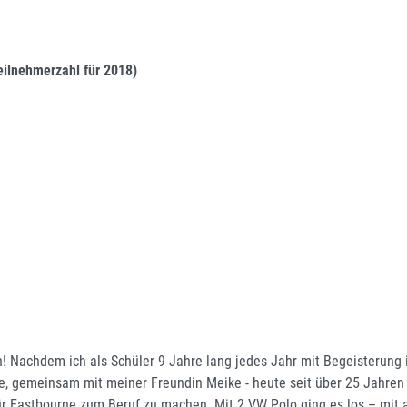
eilnehmerzahl für 2018)
)
rn! Nachdem ich als Schüler 9 Jahre lang jedes Jahr mit Begeisterun
dee, gemeinsam mit meiner Freundin Meike - heute seit über 25 Jahren
ür Eastbourne zum Beruf zu machen. Mit 2 VW Polo ging es los – mit 